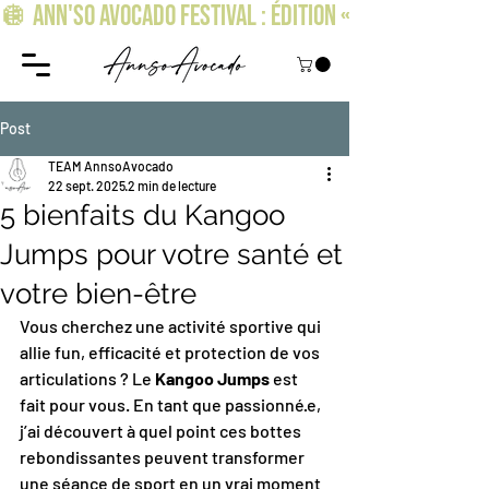
🪩 ANN'SO AVOCADO FESTIVAL : ÉDITION « OSEZ BRILLER » !
Post
TEAM AnnsoAvocado
22 sept. 2025
2 min de lecture
5 bienfaits du Kangoo
Jumps pour votre santé et
votre bien-être
Vous cherchez une activité sportive qui 
allie fun, efficacité et protection de vos 
articulations ? Le 
Kangoo Jumps
 est 
fait pour vous. En tant que passionné·e, 
j’ai découvert à quel point ces bottes 
rebondissantes peuvent transformer 
une séance de sport en un vrai moment 