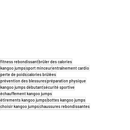
fitness rebondissant
brûler des calories
kangoo jumps
sport minceur
entraînement cardio
perte de poids
calories brûlées
prévention des blessures
préparation physique
kangoo jumps débutant
sécurité sportive
échauffement kangoo jumps
étirements kangoo jumps
bottes kangoo jumps
choisir kangoo jumps
chaussures rebondissantes
modèles kangoo jumps
équipement fitness
taille kangoo jumps
sécurité kangoo jumps
guide kangoo jumps
débuter kangoo jumps