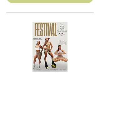
Inscription close
AnnsoAvocadoFestival
dim. 18 mai
Détails