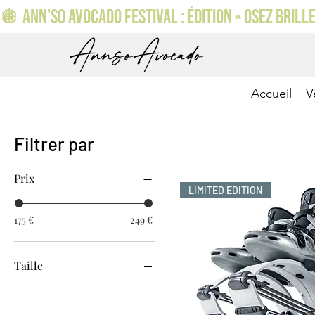
🪩 ANN'SO AVOCADO FESTIVAL : ÉDITION « OSEZ BRILLER
Accueil
V
Filtrer par
Prix
LIMITED EDITION
175 €
249 €
Taille
Full black L (42-44)
Full Black XS (34-36)