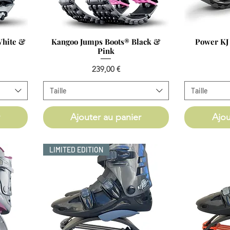
Aperçu rapide
Ap
White &
Kangoo Jumps Boots®️ Black &
Power KJ 
Pink
Prix
239,00 €
Taille
Taille
Ajouter au panier
Ajou
LIMITED EDITION