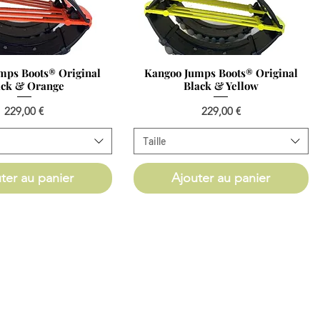
erçu rapide
Aperçu rapide
mps Boots®️ Original
Kangoo Jumps Boots®️ Original
ack & Orange
Black & Yellow
Prix
Prix
229,00 €
229,00 €
Taille
ter au panier
Ajouter au panier