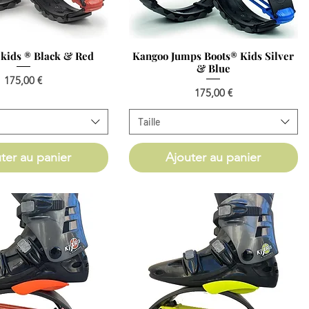
erçu rapide
Aperçu rapide
kids ®️ Black & Red
Kangoo Jumps Boots®️ Kids Silver
& Blue
Prix
175,00 €
Prix
175,00 €
Taille
ter au panier
Ajouter au panier