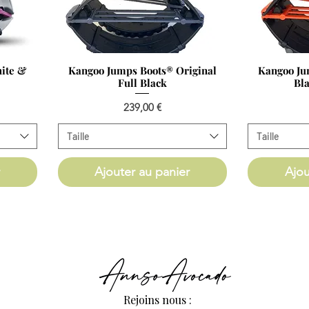
Aperçu rapide
Ap
ite &
Kangoo Jumps Boots®️ Original
Kangoo Ju
Full Black
Bl
Prix
239,00 €
Taille
Taille
Ajouter au panier
Ajou
Rejoins nous :