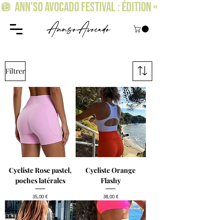
🪩 ANN'SO AVOCADO FESTIVAL : ÉDITION « OSEZ BRILLER » !
Filtrer
Cycliste Rose pastel,
Cycliste Orange
poches latérales
Flashy
Prix
Prix
35,00 €
38,00 €