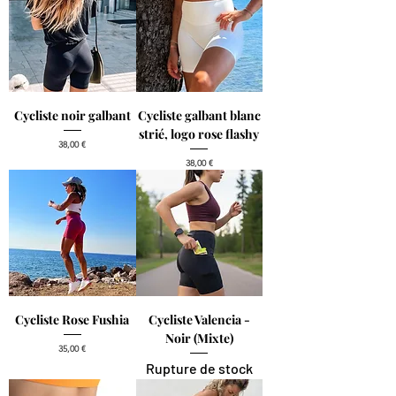
Cycliste noir galbant
Cycliste galbant blanc
strié, logo rose flashy
Prix
38,00 €
Prix
38,00 €
Cycliste Rose Fushia
Cycliste Valencia -
Noir (Mixte)
Prix
35,00 €
Rupture de stock