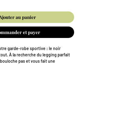
Ajouter au panier
ommander et payer
tre garde-robe sportive : le noir
out. À la recherche du legging parfait
 bouloche pas et vous fait une
Vous l'avez trouvé. Ce legging noir est
conde peau pour vous suivre dans vos
Jumps les plus intenses comme dans
e.
Best-Seller :
(Squat Proof) : Fini le stress de la
chez-vous, sautez, squattez : rien ne
Naturel : Sa coupe et ses coutures sont
er les fessiers et affiner les jambes.