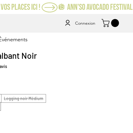
VOS PLACES ICI ! 
Connexion
Événements
lbant Noir
sur cinq étoiles selon 4 avis
 avis
Legging noir Médium