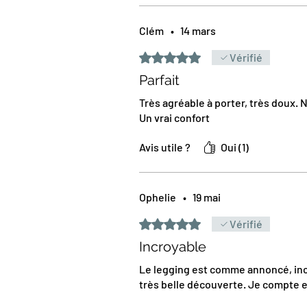
Clém
•
14 mars
Noté 5 sur 5.
Vérifié
Parfait
Très agréable à porter, très doux. 
Un vrai confort
Avis utile ?
Oui (1)
Ophelie
•
19 mai
Noté 5 sur 5.
Vérifié
Incroyable
Le legging est comme annoncé, inc
très belle découverte. Je compte