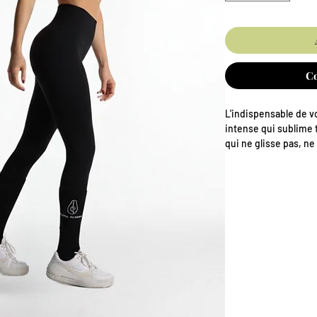
C
L'indispensable de vo
intense qui sublime t
qui ne glisse pas, ne
silhouette d'enfer ? 
conçu comme une se
séances de Kangoo 
votre vie quotidienn
Pourquoi c'est notre 
🖤 Opacité Totale 
transparence. Pen
se voit !
🍑 Effet Push-Up 
étudiées pour galb