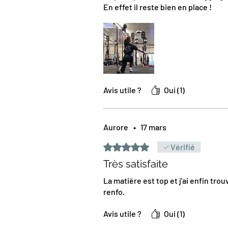
En effet il reste bien en place !
Avis utile ?
Oui (1)
Aurore
•
17 mars
Noté 5 sur 5.
Vérifié
Très satisfaite
La matière est top et j'ai enfin tr
renfo.
Avis utile ?
Oui (1)