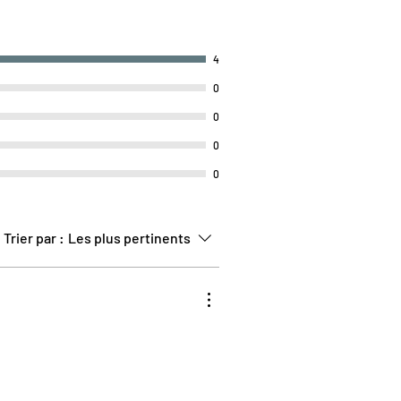
e : Une taille haute large qui plaque le
r la respiration et maintient le bas du
4
Il reste en place du début à la fin de
s n'aurez pas à le remonter toutes les 2
0
0
:
0
 à 30°C (à l'envers).
 (pour préserver l'élasticité).
0
Trier par :
Les plus pertinents