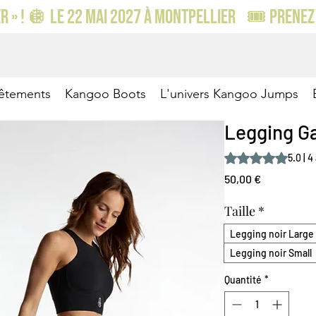
 » ! 🪩 LE 22 MAI 2027 À MONTPELLIER    🎟️ PRENEZ 
êtements
Kangoo Boots
L'univers Kangoo Jumps
Legging Ga
La note est de 5.0 
5.0 | 4
Prix
50,00 €
Taille
*
Legging noir Large
Legging noir Small
Quantité
*