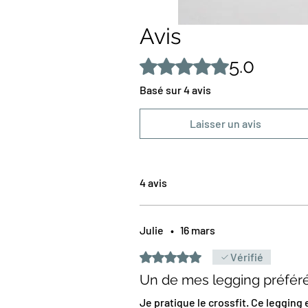
Avis
5.0
Noté 5 sur 5.
Basé sur 4 avis
Laisser un avis
4 avis
Julie
•
16 mars
Noté 5 sur 5.
Vérifié
Un de mes legging préfér
Je pratique le crossfit. Ce legging 