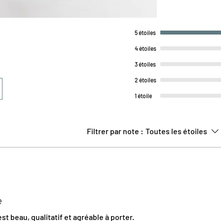
⚡ Ceinture Gainant
ventre sans coupe
dos.
5 étoiles
Zéro Ajustement : 
votre séance. Vou
4 étoiles
minutes !
3 étoiles
Conseils d'entretien 
2 étoiles
Lavage en machine
1 étoile
Pas de sèche-linge
Filtrer par note :
Toutes les étoiles
é
est beau, qualitatif et agréable à porter.