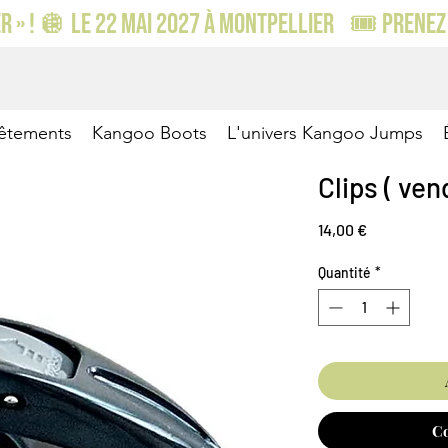
 » ! 🪩 LE 22 MAI 2027 À MONTPELLIER    🎟️ PRENEZ 
êtements
Kangoo Boots
L'univers Kangoo Jumps
Clips ( vend
Prix
14,00 €
Quantité
*
C