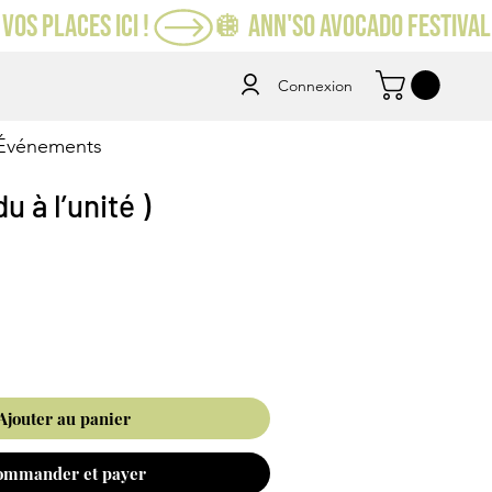
VOS PLACES ICI ! 
Connexion
Événements
u à l’unité )
Ajouter au panier
ommander et payer