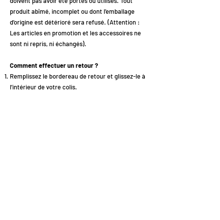
doivent pas avoir été portés ou utilisés. Tout
produit abîmé, incomplet ou dont l’emballage
d’origine est détérioré sera refusé. (Attention :
Les articles en promotion et les accessoires ne
sont ni repris, ni échangés).
Comment effectuer un retour ?
Remplissez le bordereau de retour et glissez-le à
l’intérieur de votre colis.
PS : vous le trouverez dans l'onglet
LIVRAISON ET
RETOUR
Veillez à bien indiquer votre numéro de
commande pour que nous puissions identifier
votre retour rapidement.
Les frais de retour sont à la charge du client.
Nous vous recommandons fortement d'expédier
votre colis en Colissimo avec suivi, afin d’avoir
une preuve d'envoi en cas de perte par le
transporteur.