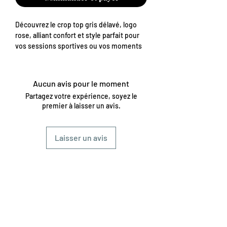
Découvrez le crop top gris délavé, logo 
rose, alliant confort et style parfait pour 
vos sessions sportives ou vos moments 
détente. Chez AnnsoAvocado, boutique 
de sport en ligne, nous valorisons des 
pièces qui inspirent confiance et 
Aucun avis pour le moment
performance, tout en affichant une 
Partagez votre expérience, soyez le
touche tendance. Ce top léger et 
premier à laisser un avis.
respirant s’adapte à tous vos 
mouvements, reflétant l’énergie et la 
passion qui vous animent. Adoptez 
Laisser un avis
l’équilibre parfait entre mode et 
fonctionnalité avec ce crop top 
incontournable. Offrez-vous la qualité et 
le design signés AnnsoAvocado pour vos 
entraînements au quotidien.