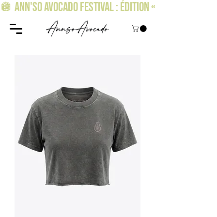
🪩 ANN'SO AVOCADO FESTIVAL : ÉDITION « OSEZ BRILLER » !