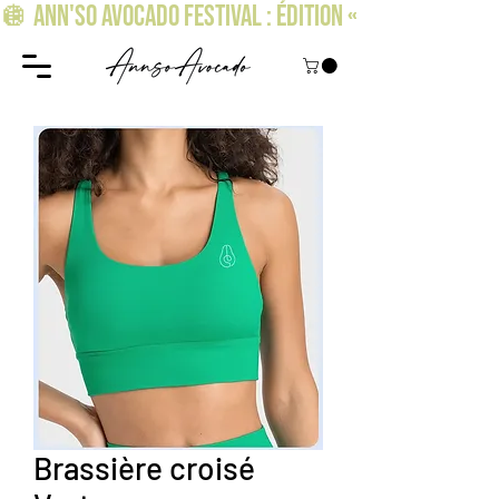
🪩 ANN'SO AVOCADO FESTIVAL : ÉDITION « OSEZ BRILLER » !
Brassière croisé