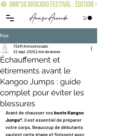
🪩 ANN'SO AVOCADO FESTIVAL : ÉDITION « OSEZ BRILLER » !
Post
TEAM AnnsoAvocado
22 sept. 2025
2 min de lecture
Échauffement et
étirements avant le
Kangoo Jumps : guide
complet pour éviter les
blessures
Avant de chausser vos 
boots Kangoo 
Jumps®️
, il est essentiel de préparer 
votre corps. Beaucoup de débutants 
sautent cette étape et finissent avec 