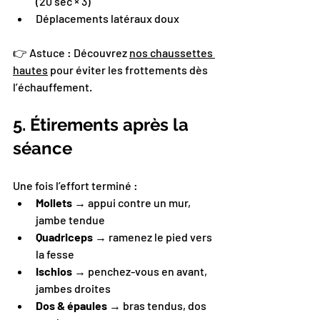
(20 sec × 3)
Déplacements latéraux doux
👉 Astuce : Découvrez 
nos chaussettes 
hautes
 pour éviter les frottements dès 
l’échauffement.
5. Étirements après la 
séance
Une fois l’effort terminé :
Mollets
 → appui contre un mur, 
jambe tendue
Quadriceps
 → ramenez le pied vers 
la fesse
Ischios
 → penchez-vous en avant, 
jambes droites
Dos & épaules
 → bras tendus, dos 